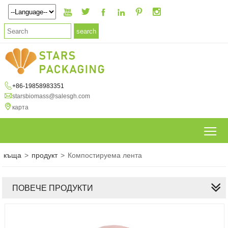







+86-19858983351

starsbiomass@salesgh.com

карта
To
къща
>
продукт
>
Компостируема лента
ПОВЕЧЕ ПРОДУКТИ