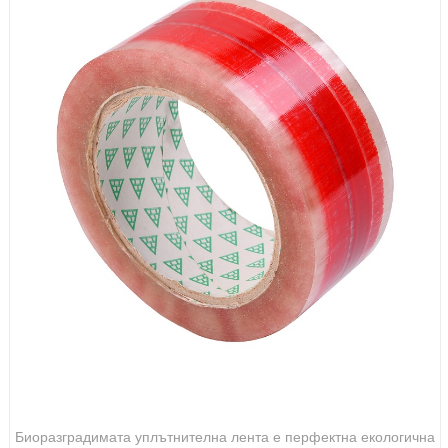
Биоразградими целофанови кутии за колети Опаковъчна
лента
Биоразградимата уплътнителна лента е перфектна екологична