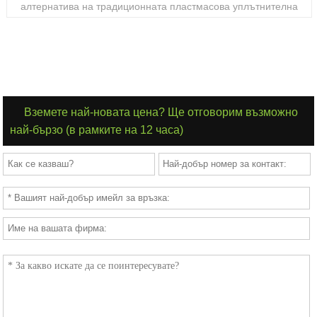
алтернатива на традиционната пластмасова уплътнителна
лента на петролна основа. Биоразградимата лента е вид
прозрачна екологична лента, която е направена от
биоразградим материал - растителна целулоза, PLA, PBAT и др.
Освен това лепилото е екологично и не вреди на околната
среда. Характеристики и предимства на биоразградимата лента.
1. Нетоксични и без киселини. 2. Биоразградим, екологичен,
възобновяем, рециклируем и устойчив 3. Отлична здравина,
Вземете най-новата цена? Ще отговорим възможно
адхезия и издръжливост. 4. Възможност за печат.
най-бързо (в рамките на 12 часа)